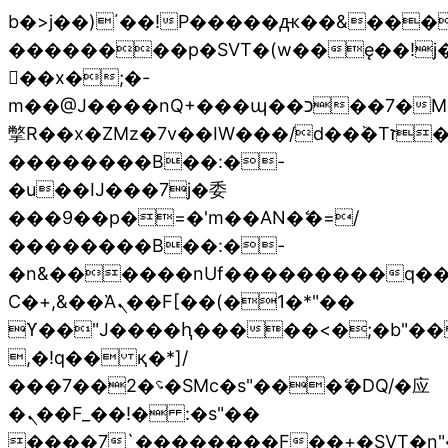
b�>j��)΄��!P�����ԫ��&���;�"k
��������p�SVT�(w��ę��!j
��x�;�-
m��@J����nQ+���պ��כ��7�Ma�jf��J��ͱ4j���Ѳ�
撆R��x�ZMz�7v��IW���/d��ٞ�Тז�c�ZM~�ji�� ߒ��sQz�����Ԡ��DW��3�De�n"��M�+/
��������B��:�-
�u��IJ���7j�委
���9��p�=�'m��AN�ޭ�=/
��������B��:�-
�n&������nUf���������q��
Ϲ�+,&��Ὰܢ��F[��(�1�*"��
ϒ��"J����ԧ�����<�;�b"�� ���"
,�!q�� қ�*]/
���؝�2��7�SMc�s"���ޭ�DQ/�应
�ܢ��F_��!� :�s"��
����7`��������F��+�SVT�n"�