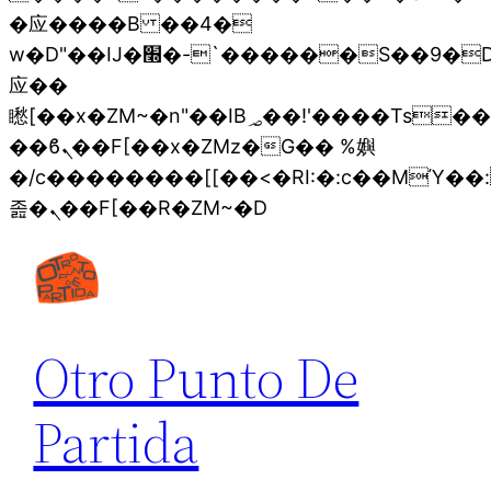
�应����B ��4�
w�D"��IJ�׭�-`������S��9�Dr�ji��EJ߅��gJ�
应��
矁[��x�ZM~�n"��IB؃��!'����Тѕ��+��(m��IK�ʭ�/|
��ϐܢ��F[��x�ZMz�G�� %嬩
�/c��������[[��<�RI:�:c��MΎ��
Saltar
졾�ܢ��F[��R�ZM~�D
al
contenido
Otro Punto De
Partida